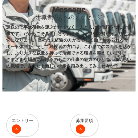
Message
求職者の方へのメッセージ
運送の仕事は荷物を運ぶだけでなく、人と人との信頼をつなぐ仕
事です。だからこそ真面目さや責任感、丁寧な姿勢が何よりも大
切になります。 当社は未経験の方が安心して働き始められるサ
ポート体制を、そして経験者の方には、これまでのスキルを活か
し、より大きな裁量を持って活躍できる環境を整えています。
さまざまな場所に行けるのもこの仕事の魅力のひとつ。仲間思い
の職場で、あなたも新しい一歩を踏み出してみませんか？
エントリー
募集要項